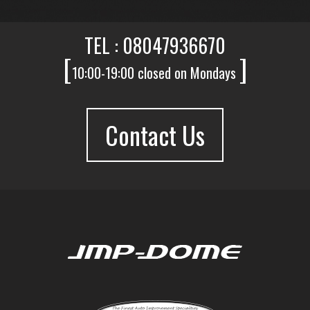
TEL : 08047936670
[
]
10:00-19:00 closed on Mondays
Contact Us