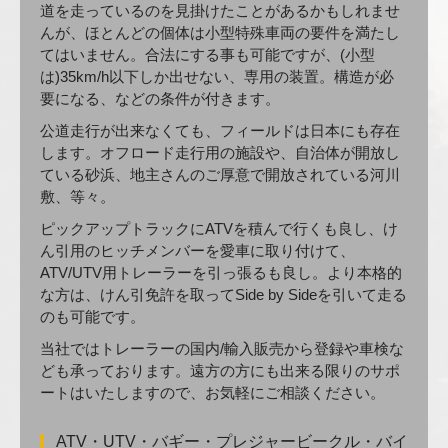
道を走っているのを見掛けたことがあるかもしれませ
んが、ほとんどの個体は小型特殊車両の要件を満たし
てはいません。合法にする事も可能ですが、(小型
は)35km/h以下しか出せない、専用の装置。構造が必
要になる、などの条件が付きます。
公道走行が出来なくても、フィールドは日本にも存在
します。オフロード走行用の施設や、自治体が開放し
ている砂浜、地主さんのご厚意で開放されている河川
敷、等々。
ピックアップトラックにATVを積んで行くも良し、け
ん引用のヒッチメンバーを愛車に取り付けて、
ATV/UTV用トレーラーを引っ張るも良し。より本格的
な方は、けん引免許を取ってSide by Sideを引いて走る
のも可能です。
当社ではトレーラーの国内/輸入販売から登録や車検な
ども承っております。遠方の方にも出来る限りのサポ
ートはいたしますので、お気軽にご相談ください。
ATV・UTV・バギー・プレジャービークル・バイ