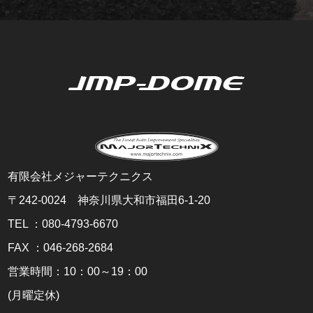
記の場合を除いては、お客様の個人情報を第三者に
提供・開示い たしません。
お客様の同意があるとき
法令の根拠に基づき官公庁等から請求された場
合
3.業務委託先の監督
当社は、利用目的の達成に必要な範囲内において、
個人データの取扱いの全部又は一部を委託する場合
は、個人情報の厳重な管理を徹底するよう契約によ
り義務付け、これを実施させるなど、適切な監督を
有限会社メジャーテクニクス
行います。
〒242-0024 神奈川県大和市福田6-1-20
4.お問合せ
TEL ：080-4793-6670
お客様の個人情報の取り扱いに関するお問合せは、
FAX ：046-268-2684
下記までご連絡くださいますよう、お願い申し上げ
ます。
営業時間：10：00～19：00
2023年5月1日 有限会社メジャーテクニクス
(月曜定休)