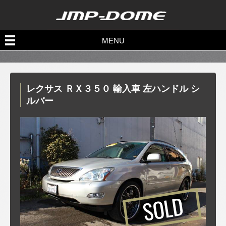
Sold out
MENU
売約済み一覧
レクサス ＲＸ３５０ 輸入車 左ハンドル シ
ルバー