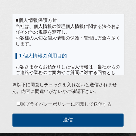
■個人情報保護方針
当社は、個人情報の管理個人情報に関する法令およ
びその他の規範を遵守し、
お客様の大切な個人情報の保護・管理に万全を尽く
します。
1.個人情報の利用目的
お客さまからお預かりした個人情報は、当社からの
ご連絡や業務のご案内やご質問に対する回答とし
て、電子メールや資料のご送付に利用いたします。
※以下に同意しチェックを入れないと送信されませ
上記以外の目的で個人情報を利用する必要があった
ん。内容に間違いがないかご確認下さい。
ときには、その都度、事前に同意をいただきます。
同意がいただけない場合は、当該個人情報は利用い
※プライバシーポリシーに同意して送信する
たしません。
2.第三者への提供・開示の禁止
当社は、お客様からご提供頂きました個人情報は下