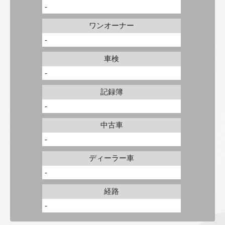
-
ワンオーナー
-
車検
-
記録簿
-
中古車
-
ディーラー車
-
経路
-