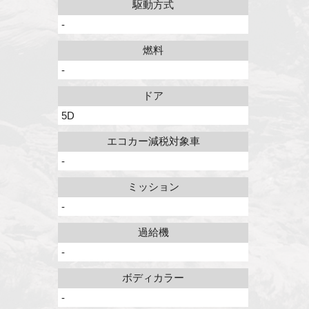
駆動方式
-
燃料
-
ドア
5D
エコカー減税対象車
-
ミッション
-
過給機
-
ボディカラー
-