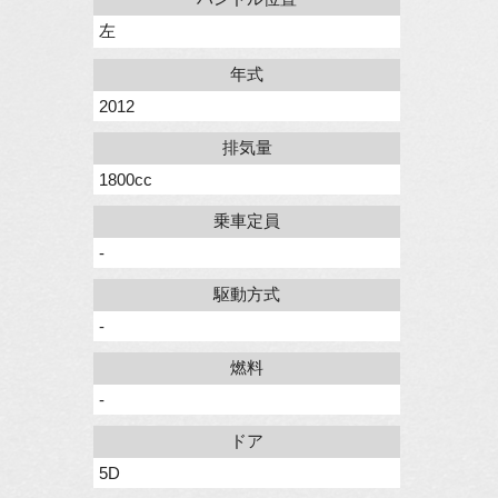
左
年式
2012
排気量
1800cc
乗車定員
-
駆動方式
-
燃料
-
ドア
5D