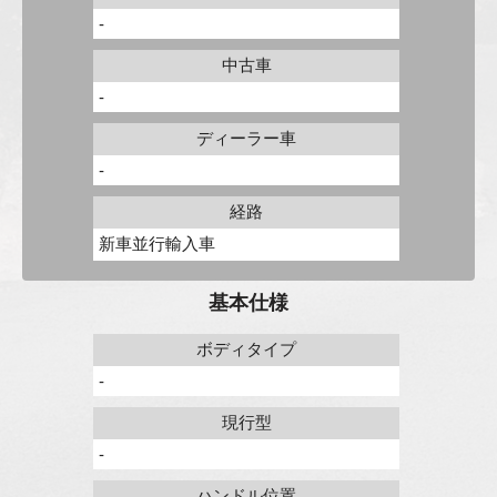
-
中古車
-
ディーラー車
-
経路
新車並行輸入車
基本仕様
ボディタイプ
-
現行型
-
ハンドル位置