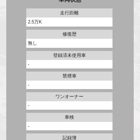
走行距離
2.5万K
修復歴
無し
登録済未使用車
-
禁煙車
-
ワンオーナー
-
車検
-
記録簿