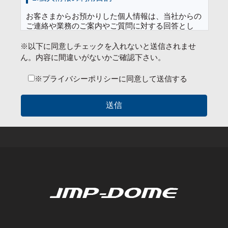
お客さまからお預かりした個人情報は、当社からの
ご連絡や業務のご案内やご質問に対する回答とし
て、電子メールや資料のご送付に利用いたします。
※以下に同意しチェックを入れないと送信されませ
上記以外の目的で個人情報を利用する必要があった
ん。内容に間違いがないかご確認下さい。
ときには、その都度、事前に同意をいただきます。
同意がいただけない場合は、当該個人情報は利用い
※プライバシーポリシーに同意して送信する
たしません。
2.第三者への提供・開示の禁止
当社は、お客様からご提供頂きました個人情報は下
記の場合を除いては、お客様の個人情報を第三者に
提供・開示い たしません。
お客様の同意があるとき
法令の根拠に基づき官公庁等から請求された場
合
3.業務委託先の監督