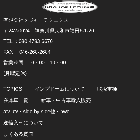
当社は、利用目的の達成に必要な範囲内において、
個人データの取扱いの全部又は一部を委託する場合
は、個人情報の厳重な管理を徹底するよう契約によ
り義務付け、これを実施させるなど、適切な監督を
有限会社メジャーテクニクス
行います。
〒242-0024 神奈川県大和市福田6-1-20
4.お問合せ
TEL ：080-4793-6670
お客様の個人情報の取り扱いに関するお問合せは、
FAX ：046-268-2684
下記までご連絡くださいますよう、お願い申し上げ
ます。
営業時間：10：00～19：00
2023年5月1日 有限会社メジャーテクニクス
(月曜定休)
お電話(080-4793-6670)
TOPICS
インプドームについて
取扱車種
在庫車一覧
新車・中古車輸入販売
atv-utv・side-by-side他・pwc
逆輸入車について
よくある質問